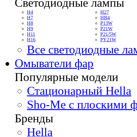
Светодиодные лампы
H4
H27
H7
HB4
H8
P13W
H9
P21W
H11
P21/5W
H16
PY21W
Все светодиодные л
Омыватели фар
Популярные модели
Стационарный Hella
Sho-Me с плоскими 
Бренды
Hella