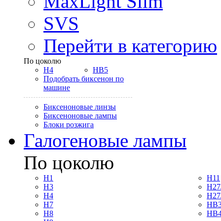
MaxLight Slim
SVS
Перейти в категорию
По цоколю
H4
HB5
Подобрать биксенон по
машине
Биксеноновые линзы
Биксеноновые лампы
Блоки розжига
Галогеновые лампы
По цоколю
H1
H11
H3
H27
H4
H27
H7
HB3
H8
HB4