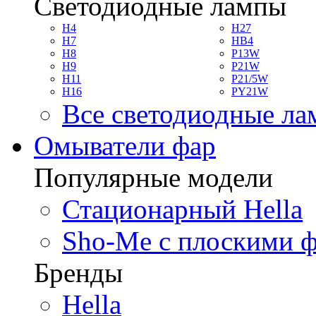
Светодиодные лампы
H4
H27
H7
HB4
H8
P13W
H9
P21W
H11
P21/5W
H16
PY21W
Все светодиодные л
Омыватели фар
Популярные модели
Стационарный Hella
Sho-Me с плоскими 
Бренды
Hella