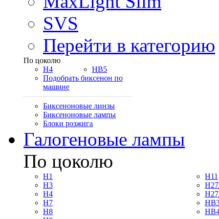
MaxLight Slim
SVS
Перейти в категорию
По цоколю
H4
HB5
Подобрать биксенон по
машине
Биксеноновые линзы
Биксеноновые лампы
Блоки розжига
Галогеновые лампы
По цоколю
H1
H11
H3
H27
H4
H27
H7
HB3
H8
HB4