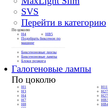
MaxLight Slim
SVS
Перейти в категорию
По цоколю
H4
HB5
Подобрать биксенон по
машине
Биксеноновые линзы
Биксеноновые лампы
Блоки розжига
Галогеновые лампы
По цоколю
H1
H11
H3
H27
H4
H27
H7
HB3
H8
HB4