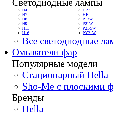
Светодиодные лампы
H4
H27
H7
HB4
H8
P13W
H9
P21W
H11
P21/5W
H16
PY21W
Все светодиодные л
Омыватели фар
Популярные модели
Стационарный Hella
Sho-Me с плоскими 
Бренды
Hella