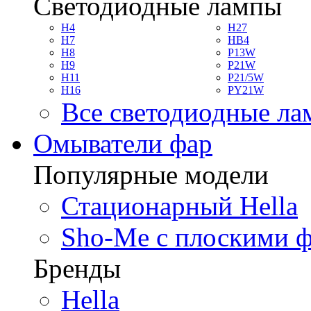
Светодиодные лампы
H4
H27
H7
HB4
H8
P13W
H9
P21W
H11
P21/5W
H16
PY21W
Все светодиодные л
Омыватели фар
Популярные модели
Стационарный Hella
Sho-Me с плоскими 
Бренды
Hella