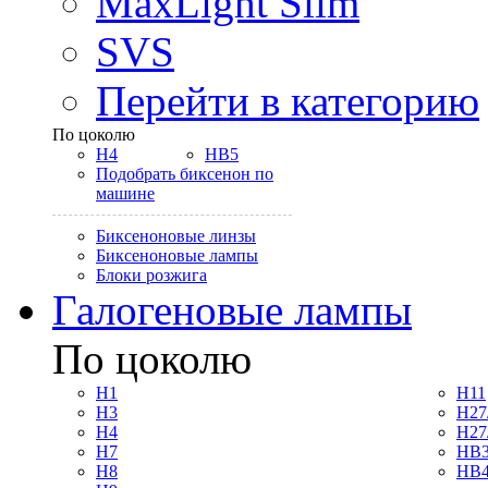
MaxLight Slim
SVS
Перейти в категорию
По цоколю
H4
HB5
Подобрать биксенон по
машине
Биксеноновые линзы
Биксеноновые лампы
Блоки розжига
Галогеновые лампы
По цоколю
H1
H11
H3
H27
H4
H27
H7
HB3
H8
HB4